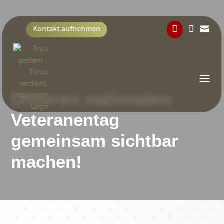



Kontakt aufnehmen
Unseren nationalen
Veteranentag
gemeinsam sichtbar
machen!