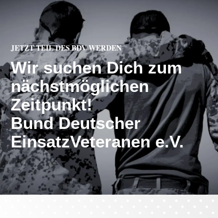
JETZT TEIL DES BDV WERDEN
Wir suchen Dich zum
nächstmöglichen
Zeitpunkt!
Bund Deutscher
EinsatzVeteranen e.V.