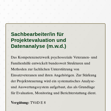
Befristung:
bis zum 28.02.2027
Arbeitgeber:
Bund Deutscher Einsatzveteranen e.V.
Sachbearbeiter/in für
Projektevaluation und
Datenanalyse (m.w.d.)
Das Kompetenznetzwerk psychosoziale Veteranen‑ und
Familienhilfe entwickelt bundesweit Strukturen und
Methoden zur fachlichen Unterstützung von
Einsatzveteranen und ihren Angehörigen. Zur Stärkung
der Projektsteuerung wird ein systematisches Analyse‑
und Auswertungssystem aufgebaut, das als Grundlage
für Evaluation, Monitoring und Berichterstattung dient.
Vergütung:
TVöD E 8