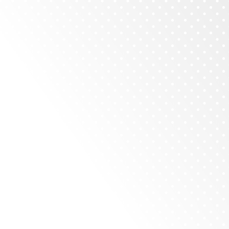
Wir suchen Dich zur
Verstärkung unseres Teams:
Was wir Dir bieten:
abwechslungsreiche Tätigkeit im
Rahmen eines mildtätigen Vereins
flexibel gestaltbare Arbeitszeiten
flache Hierarchien und angenehme
Arbeitsatmosphäre im Herzen von
Berlin
Homeoffice nach Absprache teilweise
möglich