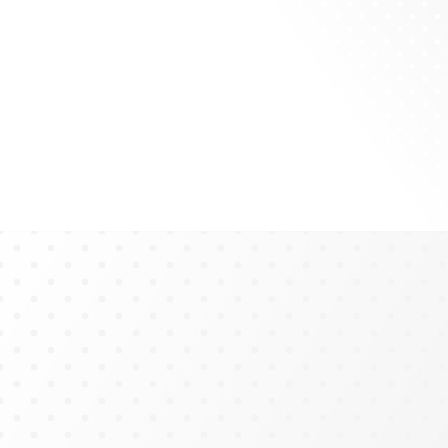
Vergütung nach TVöD
Jetzt Bewerbung absenden
Aktuelle Stellenangebote
für das Projekt „Kompetenznetzwerk psycho-soziale Veteranen-
und Familienhilfe“
Start:
ab sofort