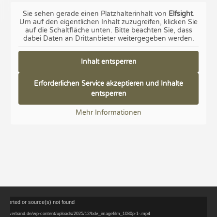
Sie sehen gerade einen Platzhalterinhalt von
Elfsight
.
Um auf den eigentlichen Inhalt zuzugreifen, klicken Sie
auf die Schaltfläche unten. Bitte beachten Sie, dass
dabei Daten an Drittanbieter weitergegeben werden.
Inhalt entsperren
Erforderlichen Service akzeptieren und Inhalte
entsperren
Mehr Informationen
Video-
upported or source(s) not found
Player
teranenverband.de/wp-content/uploads/2025/12/bdv_imagefilm_1080p-1-.mp4