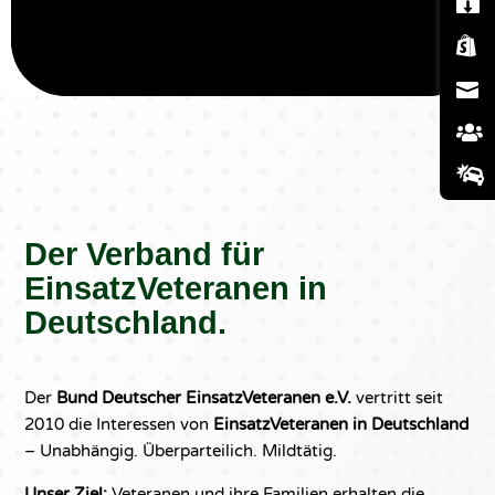





Der Verband für
EinsatzVeteranen in
Deutschland.
Der
Bund Deutscher EinsatzVeteranen e.V.
vertritt seit
2010 die Interessen von
EinsatzVeteranen in Deutschland
– Unabhängig. Überparteilich. Mildtätig.
Unser Ziel:
Veteranen und ihre Familien erhalten die